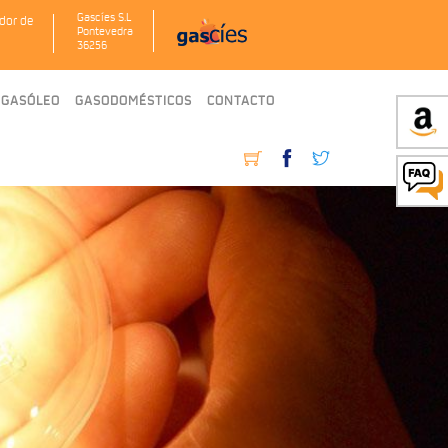
Gascíes S.L
dor de
Pontevedra
36256
GASÓLEO
GASODOMÉSTICOS
CONTACTO