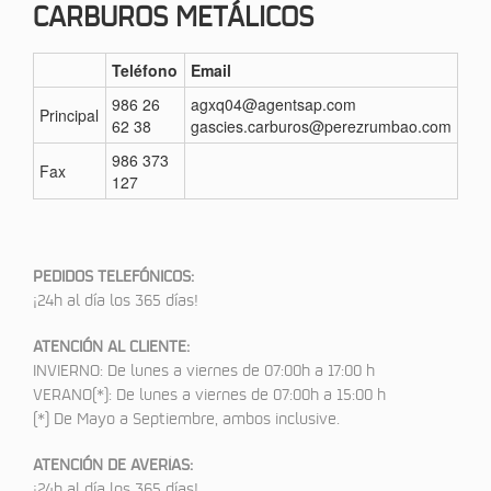
CARBUROS METÁLICOS
Teléfono
Email
986 26
agxq04@agentsap.com
Principal
62 38
gascies.carburos@perezrumbao.com
986 373
Fax
127
PEDIDOS TELEFÓNICOS:
¡24h al día los 365 días!
ATENCIÓN AL CLIENTE:
INVIERNO: De lunes a viernes de 07:00h a 17:00 h
VERANO(*): De lunes a viernes de 07:00h a 15:00 h
(*) De Mayo a Septiembre, ambos inclusive.
ATENCIÓN DE AVERÍAS:
¡24h al día los 365 días!