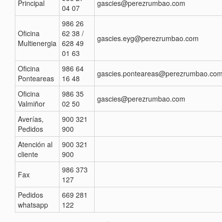
Principal
gascies@perezrumbao.com
04 07
986 26
Oficina
62 38 /
gascies.eyg@perezrumbao.com
Multienergia
628 49
01 63
Oficina
986 64
gascies.ponteareas@perezrumbao.co
Ponteareas
16 48
Oficina
986 35
gascies@perezrumbao.com
Valmiñor
02 50
Averías,
900 321
Pedidos
900
Atención al
900 321
cliente
900
986 373
Fax
127
Pedidos
669 281
whatsapp
122