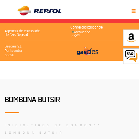
Comercializador de
Agencia de envasado
de Gas Repsol
Gascíes S.L
Pontevedra
36256
BOMBONA BUTSIR
INICIO
TIPOS DE BOMBONA
BOMBONA BUTSIR