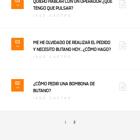
03
QUIERO HABLAR CON UN OPERADOR ¿QUÉ
Jul
TENGO QUE PULSAR?
IAGO CASTRO
03
ME HE OLVIDADO DE REALIZAR EL PEDIDO
Jul
Y NECESITO BUTANO HOY…¿CÓMO HAGO?
IAGO CASTRO
02
¿CÓMO PEDIR UNA BOMBONA DE
Jul
BUTANO?
IAGO CASTRO
1
2