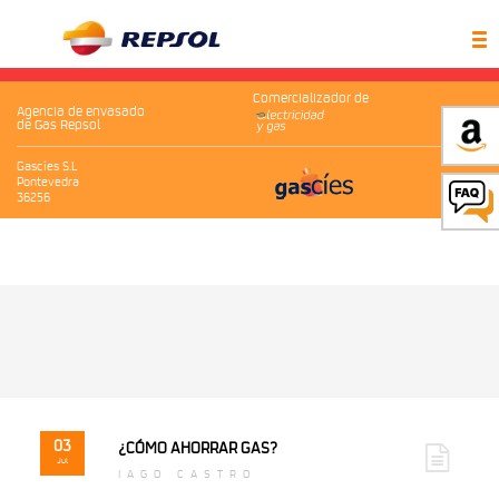
Comercializador de
Agencia de envasado
de Gas Repsol
Gascíes S.L
Pontevedra
36256
03
¿CÓMO AHORRAR GAS?
Jul
IAGO CASTRO