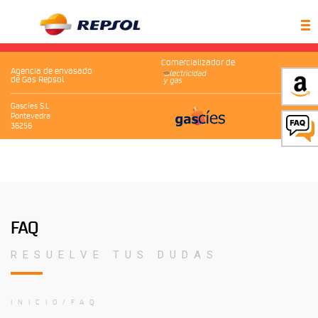
Comercializador de
Agencia de envasado
de Gas Repsol
Gascíes S.L
Pontevedra
36256
FAQ
RESUELVE TUS DUDAS
INICIO
FAQ