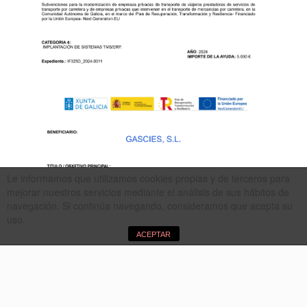
Le informamos que utilizamos cookies propias y de terceros para
mejorar nuestros servicios mediante el análisis de sus hábitos de
navegación. Si continúa navegando, consideramos que acepta su
uso.
ACEPTAR
-
-
-
Política de Privacidad
Política de Cookies
Aviso Legal
Términos y
-
-
Condiciones
Formulario de desistimiento
CANAL ÉTICO