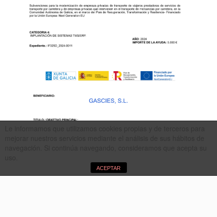
Le informamos que utilizamos cookies propias y de terceros para
mejorar nuestros servicios mediante el análisis de sus hábitos de
navegación. Si continúa navegando, consideramos que acepta su
uso.
ACEPTAR
-
-
-
Política de Privacidad
Política de Cookies
Aviso Legal
Términos y
-
-
Condiciones
Formulario de desistimiento
CANAL ÉTICO