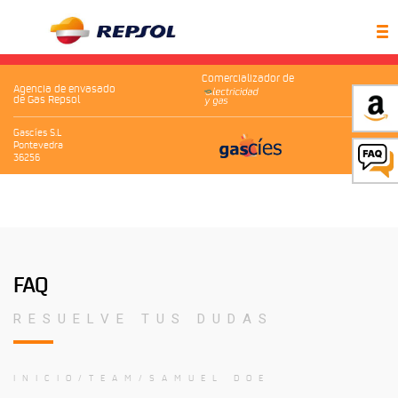
Comercializador de
Agencia de envasado
de Gas Repsol
Gascíes S.L
Pontevedra
36256
FAQ
RESUELVE TUS DUDAS
INICIO
TEAM
SAMUEL DOE